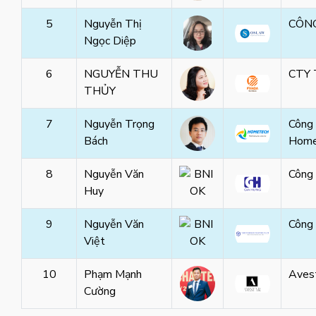
5
Nguyễn Thị
CÔN
Ngọc Diệp
6
NGUYỄN THU
CTY
THỦY
7
Nguyễn Trọng
Công
Bách
Home
8
Nguyễn Văn
Công
Huy
9
Nguyễn Văn
Công
Việt
10
Phạm Mạnh
Aves
Cường