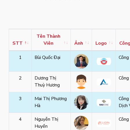
Tên Thành
STT
Viên
Ảnh
Logo
Công
1
Bùi Quốc Đại
Công
2
Dương Thị
Công
Thuỳ Hương
3
Mai Thị Phương
Công
Hà
Dịch
4
Nguyễn Thị
Công
Huyền